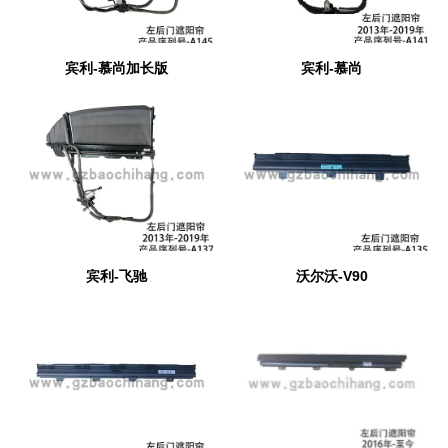
宾利-慕尚加长版
宾利-慕尚
宾利-飞驰
沃尔沃-V90