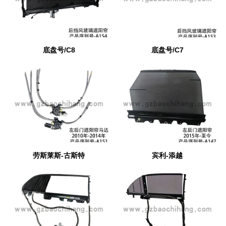
底盘号/C8
底盘号/C7
劳斯莱斯-古斯特
宾利-添越