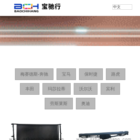
中文
首页
/
产品
梅赛德斯-奔驰
宝马
保时捷
路虎
丰田
玛莎拉蒂
沃尔沃
宾利
劳斯莱斯
奥迪