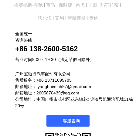
梅赛德斯-奔驰
宝马
保时捷
路虎
丰田
玛莎拉蒂
|
|
|
|
|
|
沃尔沃
宾利
劳斯莱斯
奥迪
|
|
|
全国统一
咨询热线
+86 138-2600-5162
营业时间9:00～19:30（法定节假日除外）
广州宝驰行汽车配件有限公司
售后服务：+86 13711695785
邮箱地址：
yanghuimin597@gmail.com
邮箱地址：2605870439@qq.com
公司地址：中国广州市花都区花东镇花北路9号凯通汽配城11栋
20号
客服咨询