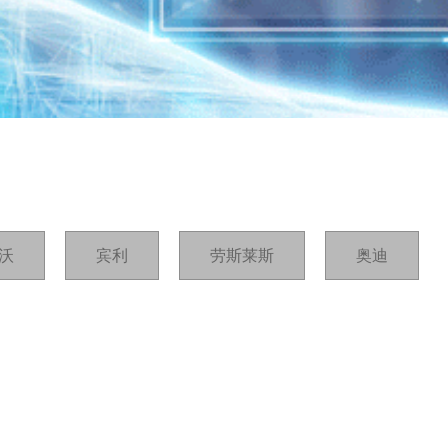
沃
宾利
劳斯莱斯
奥迪