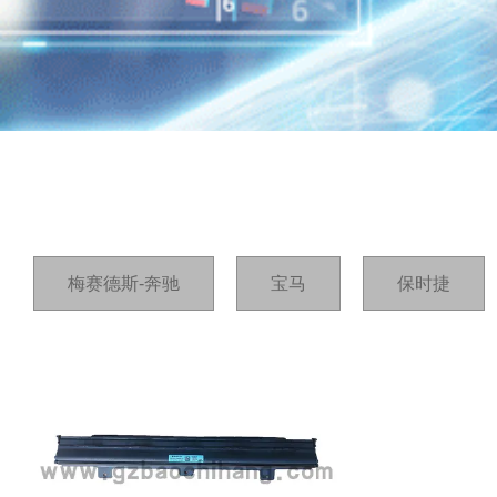
首页
/
产品
/
V90
梅赛德斯-奔驰
宝马
保时捷