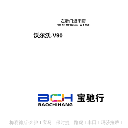
沃尔沃-V90
梅赛德斯-奔驰
宝马
保时捷
路虎
丰田
玛莎拉蒂
|
|
|
|
|
|