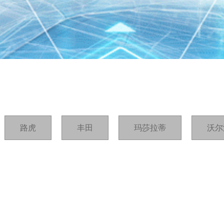
路虎
丰田
玛莎拉蒂
沃尔