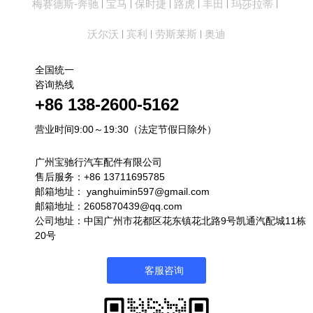
梅赛德斯-奔驰
宝马
保时捷
路虎
丰田
玛莎拉蒂
|
|
|
|
|
|
沃尔沃
宾利
劳斯莱斯
奥迪
|
|
|
全国统一
咨询热线
+86 138-2600-5162
营业时间9:00～19:30（法定节假日除外）
广州宝驰行汽车配件有限公司
售后服务：+86 13711695785
邮箱地址：
yanghuimin597@gmail.com
邮箱地址：2605870439@qq.com
公司地址：中国广州市花都区花东镇花北路9号凯通汽配城11栋
20号
客服咨询