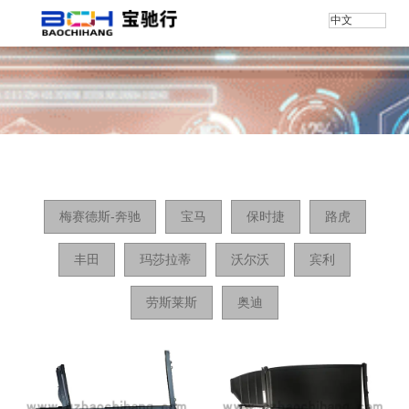
中文
首页
/
产品
/
7系
梅赛德斯-奔驰
宝马
保时捷
路虎
丰田
玛莎拉蒂
沃尔沃
宾利
劳斯莱斯
奥迪