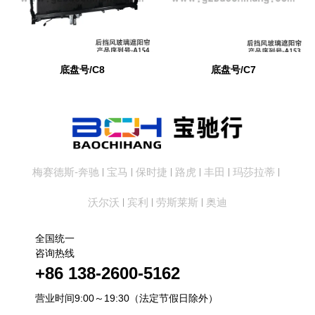
底盘号/C8
底盘号/C7
梅赛德斯-奔驰
宝马
保时捷
路虎
丰田
玛莎拉蒂
|
|
|
|
|
|
沃尔沃
宾利
劳斯莱斯
奥迪
|
|
|
全国统一
咨询热线
+86 138-2600-5162
营业时间9:00～19:30（法定节假日除外）