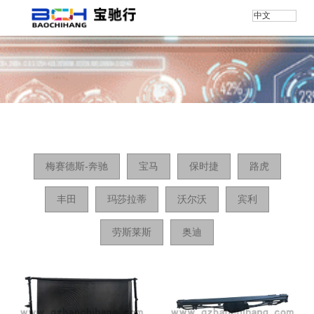
中文
首页
/
产品
/
A6
梅赛德斯-奔驰
宝马
保时捷
路虎
丰田
玛莎拉蒂
沃尔沃
宾利
劳斯莱斯
奥迪