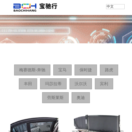
中文
首页
/
产品
/
5系
梅赛德斯-奔驰
宝马
保时捷
路虎
丰田
玛莎拉蒂
沃尔沃
宾利
劳斯莱斯
奥迪