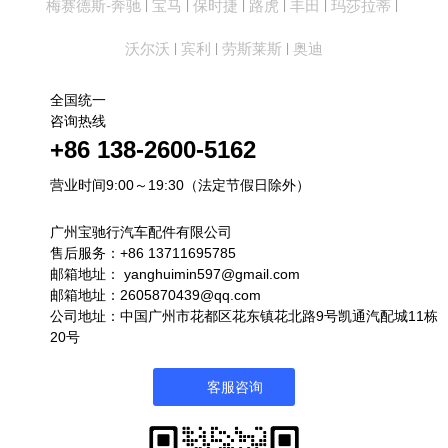
梅赛德斯-奔驰
宝马
保时捷
路虎
丰田
玛莎拉蒂
|
|
|
|
|
|
沃尔沃
宾利
劳斯莱斯
奥迪
|
|
|
全国统一
咨询热线
+86 138-2600-5162
营业时间9:00～19:30（法定节假日除外）
广州宝驰行汽车配件有限公司
售后服务：+86 13711695785
邮箱地址：
yanghuimin597@gmail.com
邮箱地址：2605870439@qq.com
公司地址：中国广州市花都区花东镇花北路9号凯通汽配城11栋
20号
客服咨询