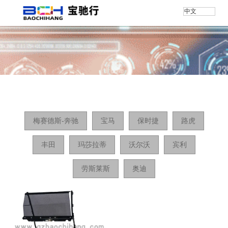
中文
首页
/
产品
/
揽胜创世加长版
梅赛德斯-奔驰
宝马
保时捷
路虎
丰田
玛莎拉蒂
沃尔沃
宾利
劳斯莱斯
奥迪