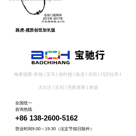
路虎-揽胜创世加长版
梅赛德斯-奔驰
宝马
保时捷
路虎
丰田
玛莎拉蒂
|
|
|
|
|
|
沃尔沃
宾利
劳斯莱斯
奥迪
|
|
|
全国统一
咨询热线
+86 138-2600-5162
营业时间9:00～19:30（法定节假日除外）