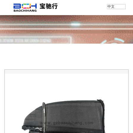
中文
首页
/
产品
/
梅赛德斯-奔驰
/
底盘号/W223