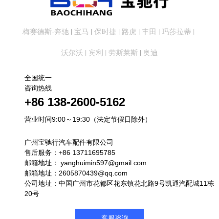
梅赛德斯-奔驰
宝马
保时捷
路虎
丰田
玛莎拉蒂
|
|
|
|
|
|
沃尔沃
宾利
劳斯莱斯
奥迪
|
|
|
全国统一
咨询热线
+86 138-2600-5162
营业时间9:00～19:30（法定节假日除外）
广州宝驰行汽车配件有限公司
售后服务：+86 13711695785
邮箱地址：
yanghuimin597@gmail.com
邮箱地址：2605870439@qq.com
公司地址：中国广州市花都区花东镇花北路9号凯通汽配城11栋
20号
客服咨询